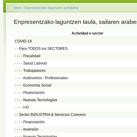
Inicio
›
Enpresentzako laguntzen aurkibidea
Enpresentzako laguntzen taula, sailaren arabe
Actividad o sector
COVID-19
- -
Para TODOS los SECTORES
- - - -
Fiscalidad
- - - -
Salud Laboral
- - - -
Trabajadores
- - - -
Autónomos - Profesionales
- - - -
Economía Social
- - - -
Financiación
- - - -
Nuevas Tecnologías
- - - -
I+D
- -
Sector INDUSTRIA & Servicios Conexos
- - - -
Financiación
- - - -
Inversión
- - - -
Nuevas Tecnologías