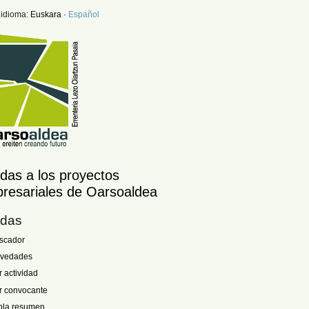
 idioma:
Euskara
·
Español
das a los proyectos
resariales de Oarsoaldea
das
scador
vedades
r actividad
r convocante
bla resumen