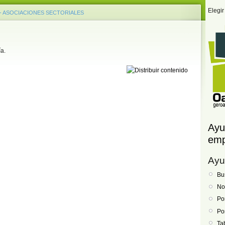
Elegir
- ASOCIACIONES SECTORIALES
a.
Ayu
emp
Ayu
Bu
No
Po
Po
Ta