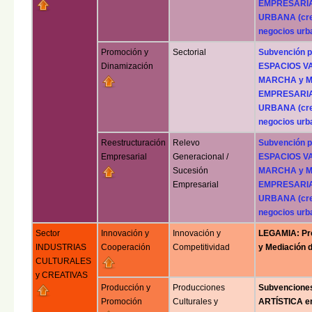
EMPRESARIAL
URBANA (crea
negocios urb
Promoción y
Sectorial
Subvención 
Dinamización
ESPACIOS VA
MARCHA y MA
EMPRESARIAL
URBANA (crea
negocios urb
Reestructuración
Relevo
Subvención 
Empresarial
Generacional /
ESPACIOS VA
Sucesión
MARCHA y MA
Empresarial
EMPRESARIAL
URBANA (crea
negocios urb
Sector
Innovación y
Innovación y
LEGAMIA: Pro
INDUSTRIAS
Cooperación
Competitividad
y Mediación 
CULTURALES
y CREATIVAS
Producción y
Producciones
Subvencione
Promoción
Culturales y
ARTÍSTICA en