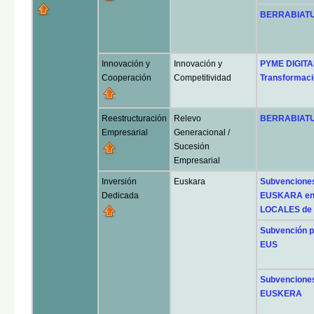
BERRABIATU 
Innovación y
Innovación y
PYME DIGITAL
Cooperación
Competitividad
Transformació
Reestructuración
Relevo
BERRABIATU 
Empresarial
Generacional /
Sucesión
Empresarial
Inversión
Euskara
Subvencione
Dedicada
EUSKARA en
LOCALES de
Subvención 
EUS
Subvencione
EUSKERA