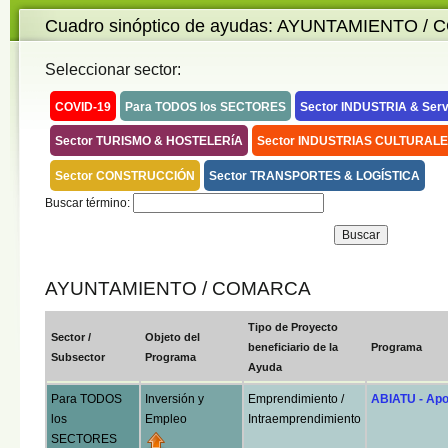
Cuadro sinóptico de ayudas: AYUNTAMIENTO 
Seleccionar sector:
COVID-19
Para TODOS los SECTORES
Sector INDUSTRIA & Serv
Sector TURISMO & HOSTELERíA
Sector INDUSTRIAS CULTURALE
Sector CONSTRUCCIÓN
Sector TRANSPORTES & LOGÍSTICA
Buscar término:
AYUNTAMIENTO / COMARCA
Tipo de Proyecto
Sector /
Objeto del
beneficiario de la
Programa
Subsector
Programa
Ayuda
Para TODOS
Inversión y
Emprendimiento /
ABIATU - Ap
los
Empleo
Intraemprendimiento
SECTORES