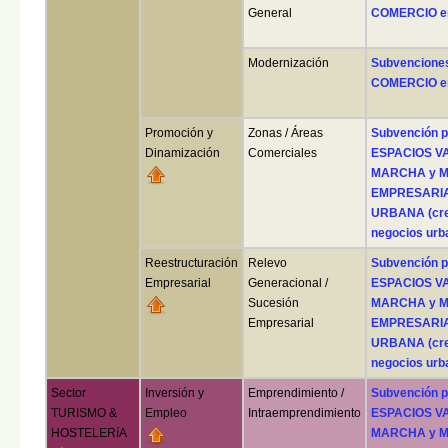
General
COMERCIO en 
Modernización
Subvencione
COMERCIO en 
Promoción y
Zonas / Áreas
Subvención 
Dinamización
Comerciales
ESPACIOS VA
MARCHA y MA
EMPRESARIAL
URBANA (crea
negocios urb
Reestructuración
Relevo
Subvención 
Empresarial
Generacional /
ESPACIOS VA
Sucesión
MARCHA y MA
Empresarial
EMPRESARIAL
URBANA (crea
negocios urb
Sector
Inversión y
Emprendimiento /
Subvención 
TURISMO &
Empleo
Intraemprendimiento
ESPACIOS VA
HOSTELERíA
MARCHA y MA