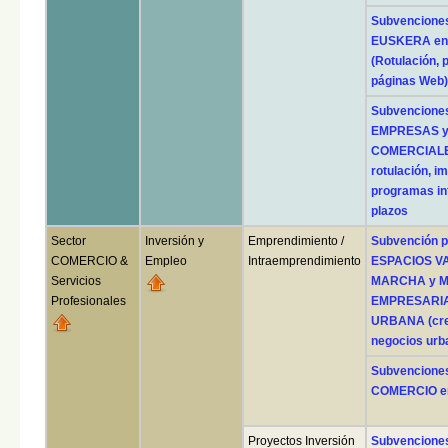
Subvencione
EUSKERA en
(Rotulación, 
páginas Web)
Subvencione
EMPRESAS y
COMERCIALES
rotulación, i
programas inf
plazos
Sector
Inversión y
Emprendimiento /
Subvención 
COMERCIO &
Empleo
Intraemprendimiento
ESPACIOS VA
Servicios
MARCHA y MA
Profesionales
EMPRESARIAL
URBANA (crea
negocios urb
Subvencione
COMERCIO en 
Proyectos Inversión
Subvencione