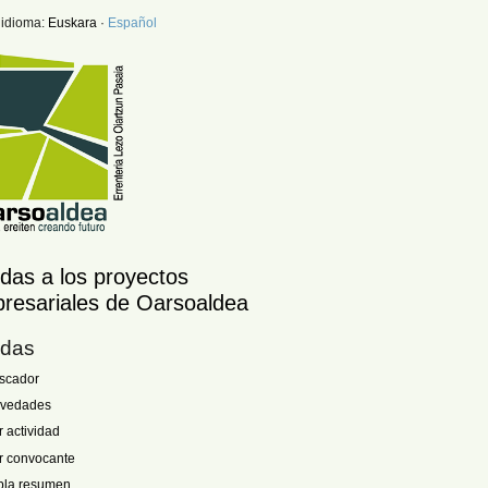
 idioma:
Euskara
·
Español
das a los proyectos
resariales de Oarsoaldea
das
scador
vedades
r actividad
r convocante
bla resumen