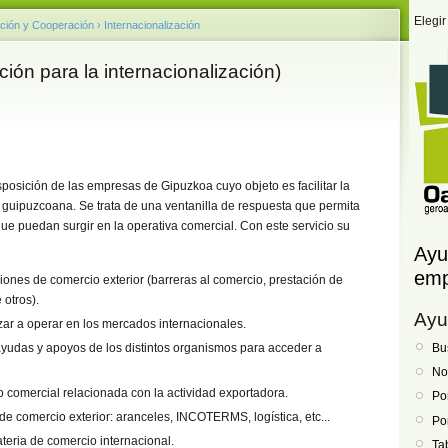
Elegir
ción y Cooperación
›
Internacionalización
ión para la internacionalización)
isposición de las empresas de Gipuzkoa cuyo objeto es facilitar la
 guipuzcoana. Se trata de una ventanilla de respuesta que permita
ue puedan surgir en la operativa comercial. Con este servicio su
Ayu
emp
ones de comercio exterior (barreras al comercio, prestación de
 otros).
Ayu
r a operar en los mercados internacionales.
Bu
ayudas y apoyos de los distintos organismos para acceder a
No
/o comercial relacionada con la actividad exportadora.
Po
de comercio exterior: aranceles, INCOTERMS, logística, etc...
Po
teria de comercio internacional.
Ta