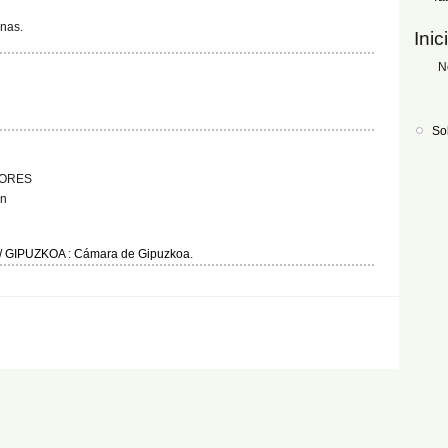
nas.
Inic
N
So
TORES
ón
/ GIPUZKOA
:
Cámara de Gipuzkoa
.