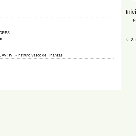
Inic
N
TORES
ón
So
CAV
:
IVF - Instituto Vasco de Finanzas
.