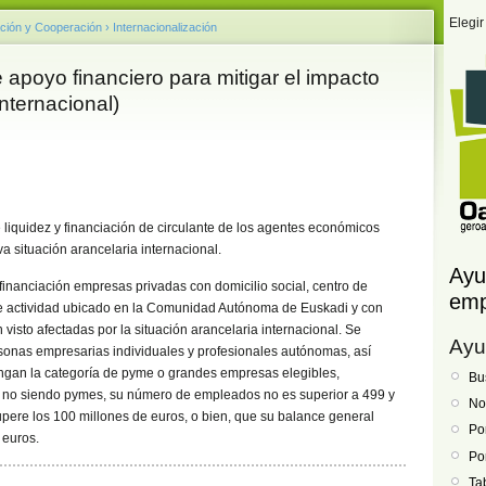
Elegir
ción y Cooperación
›
Internacionalización
oyo financiero para mitigar el impacto
internacional)
 liquidez y financiación de circulante de los agentes económicos
a situación arancelaria internacional.
Ayu
a financiación empresas privadas con domicilio social, centro de
emp
 de actividad ubicado en la Comunidad Autónoma de Euskadi y con
visto afectadas por la situación arancelaria internacional. Se
Ayu
sonas empresarias individuales y profesionales autónomas, así
engan la categoría de pyme o grandes empresas elegibles,
Bu
, no siendo pymes, su número de empleados no es superior a 499 y
No
pere los 100 millones de euros, o bien, que su balance general
Po
 euros.
Po
Ta