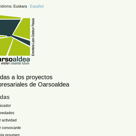
 idioma:
Euskara
·
Español
das a los proyectos
resariales de Oarsoaldea
das
scador
vedades
r actividad
r convocante
bla resumen