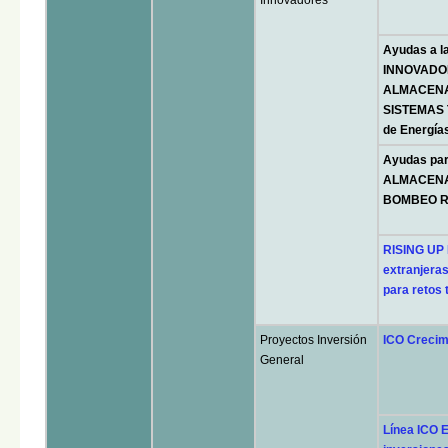
Ayudas a 
INNOVADO
ALMACENA
SISTEMAS
de Energía
Ayudas pa
ALMACENA
BOMBEO R
RISING UP 
extranjeras
para retos 
Proyectos Inversión
ICO Crecimi
General
Línea ICO 