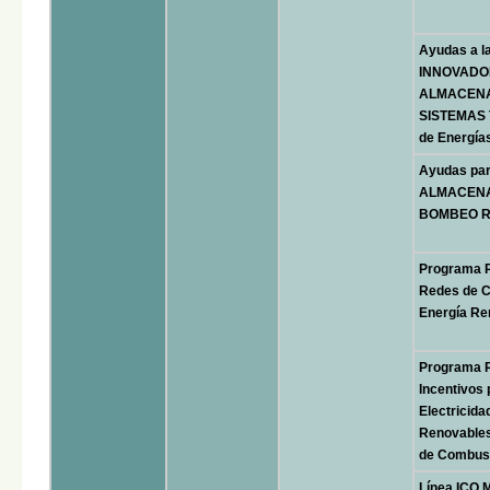
Ayudas a 
INNOVADO
ALMACENA
SISTEMAS
de Energía
Ayudas pa
ALMACENA
BOMBEO R
Programa R
Redes de Ca
Energía Re
Programa 
Incentivos
Electricida
Renovables 
de Combust
Línea ICO 