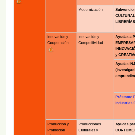
Modernización
Subvencio
CULTURAL 
LIBRERÍAS 
Innovación y
Innovación y
Ayudas a
Cooperación
Competitividad
EMPRESARI
INNOVACIÓ
y CREATIV
Ayudas INJ
(investigac
emprendimi
Préstamo Pa
Industrias 
Producción y
Producciones
Ayudas pa
Promoción
Culturales y
CORTOMET