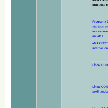
prácticas e
Programa D
startups e
innovadore
anuales
eMARKET S
internacion
Línea ICO I
Línea ICO E
prefinancia