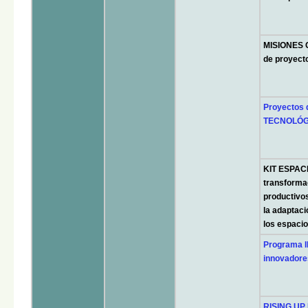
MISIONES C
de proyecto
Proyectos
TECNOLÓGI
KIT ESPACI
transformac
productivo
la adaptaci
los espacio
Programa I
innovadores
RISING UP 