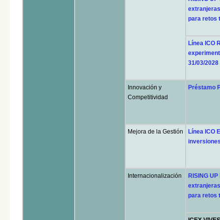
extranjeras
para retos 
Línea ICO R
experimenta
31/03/2028
Innovación y
Préstamo P
Competitividad
Mejora de la Gestión
Línea ICO 
inversiones 
Internacionalización
RISING UP 
extranjeras
para retos 
ICEX VIVES