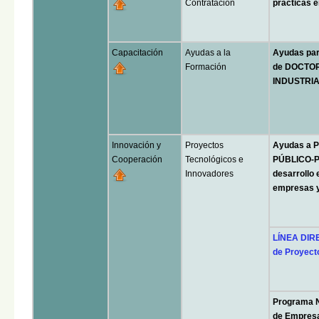
Contratación
prácticas e
Capacitación
Ayudas a la
Ayudas pa
Formación
de DOCTO
INDUSTRIA
Innovación y
Proyectos
Ayudas a
Cooperación
Tecnológicos e
PÚBLICO-PR
Innovadores
desarrollo 
empresas y
LÍNEA DIR
de Proyect
Programa 
de Empresa