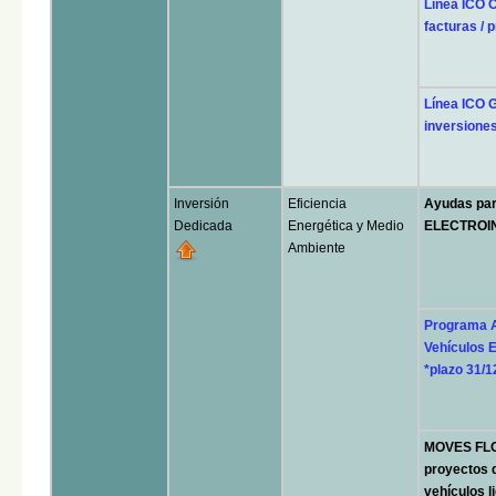
Línea ICO C
facturas / 
Línea ICO 
inversione
Inversión
Eficiencia
Ayudas p
Dedicada
Energética y Medio
ELECTROI
Ambiente
Programa A
Vehículos E
*plazo 31/1
MOVES FLOT
proyectos d
vehículos l