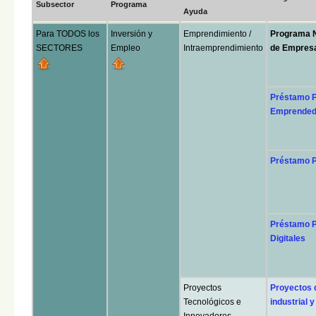
Subsector
Programa
Ayuda
Para TODOS los
Inversión y
Emprendimiento /
Programa 
SECTORES
Empleo
Intraemprendimiento
de Empresa
Préstamo P
Emprended
Préstamo P
Préstamo P
Digitales
Proyectos
Proyectos d
Tecnológicos e
industrial 
Innovadores