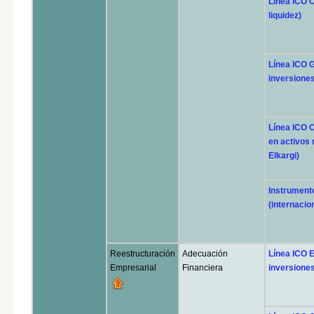
Línea ICO C
liquidez)
Línea ICO 
inversione
Línea ICO 
en activos 
Elkargi)
Instrument
(internacio
Reestructuración
Adecuación
Línea ICO 
Empresarial
Financiera
inversiones 