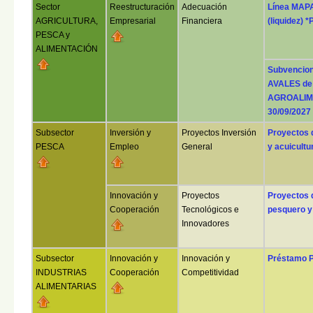
Sector
Reestructuración
Adecuación
Línea MAP
AGRICULTURA,
Empresarial
Financiera
(liquidez) 
PESCA y
ALIMENTACIÓN
Subvencion
AVALES de
AGROALIME
30/09/2027
Subsector
Inversión y
Proyectos Inversión
Proyectos 
PESCA
Empleo
General
y acuicultu
Innovación y
Proyectos
Proyectos 
Cooperación
Tecnológicos e
pesquero y 
Innovadores
Subsector
Innovación y
Innovación y
Préstamo P
INDUSTRIAS
Cooperación
Competitividad
ALIMENTARIAS