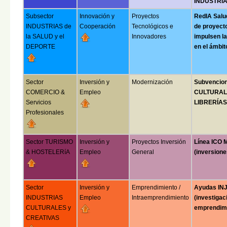
INDUSTRI
Subsector
Innovación y
Proyectos
RedIA Salud
INDUSTRIAS de
Cooperación
Tecnológicos e
de proyect
la SALUD y el
Innovadores
impulsen la 
DEPORTE
en el ámbit
Sector
Inversión y
Modernización
Subvencio
COMERCIO &
Empleo
CULTURAL 
Servicios
LIBRERÍAS 
Profesionales
Sector TURISMO
Inversión y
Proyectos Inversión
Línea ICO
& HOSTELERíA
Empleo
General
(inversione
Sector
Inversión y
Emprendimiento /
Ayudas INJ
INDUSTRIAS
Empleo
Intraemprendimiento
(investigac
CULTURALES y
emprendimi
CREATIVAS