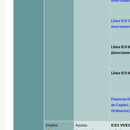
inversiones 
Línea ICO 
inversione
Línea ICO
(inversione
Línea ICO 
Financiaci
de Capital,
Ordinarios)
Empleo
Ayudas
ICEX VIVES