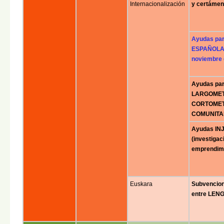
Internacionalización
y certámen
Ayudas pa
ESPAÑOLAS
noviembre 
Ayudas pa
LARGOMET
CORTOMET
COMUNITA
Ayudas INJ
(investigac
emprendimi
Euskara
Subvencio
entre LEN