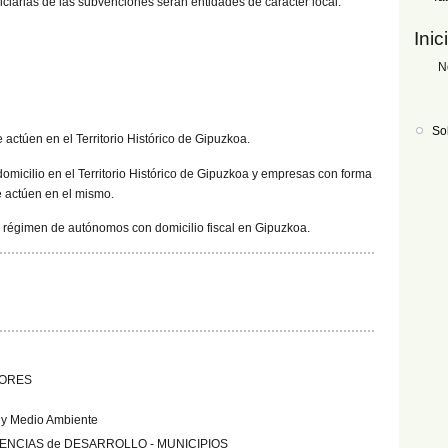
ficiarias de las subvenciones serán entidades de carácter local.
Inic
N
So
 actúen en el Territorio Histórico de Gipuzkoa.
omicilio en el Territorio Histórico de Gipuzkoa y empresas con forma
e actúen en el mismo.
n régimen de autónomos con domicilio fiscal en Gipuzkoa.
TORES
a y Medio Ambiente
GENCIAS de DESARROLLO - MUNICIPIOS