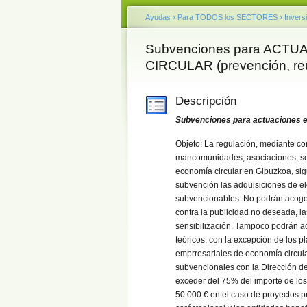
Ayudas
›
Para TODOS los SECTORES
›
Invers
Subvenciones para ACTU
CIRCULAR (prevención, reuti
Descripción
Subvenciones para actuaciones e
Objeto: La regulación, mediante c
mancomunidades, asociaciones, so
economía circular en Gipuzkoa, si
subvención las adquisiciones de el
subvencionables. No podrán acogers
contra la publicidad no deseada, l
sensibilización. Tampoco podrán a
teóricos, con la excepción de los p
emprresariales de economía circul
subvencionales con la Dirección de
exceder del 75% del importe de lo
50.000 € en el caso de proyectos p