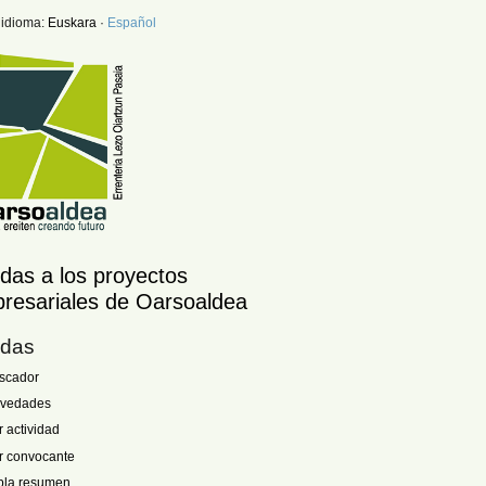
 idioma:
Euskara
·
Español
das a los proyectos
resariales de Oarsoaldea
das
scador
vedades
r actividad
r convocante
bla resumen