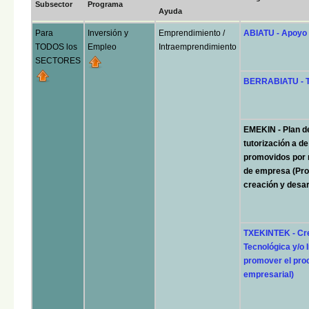
Subsector
Programa
Ayuda
Para
Inversión y
Emprendimiento /
ABIATU - Apoyo
TODOS los
Empleo
Intraemprendimiento
SECTORES
BERRABIATU - T
EMEKIN - Plan d
tutorización a d
promovidos por 
de empresa (Pro
creación y desar
TXEKINTEK - Cr
Tecnológica y/o
promover el proc
empresarial)