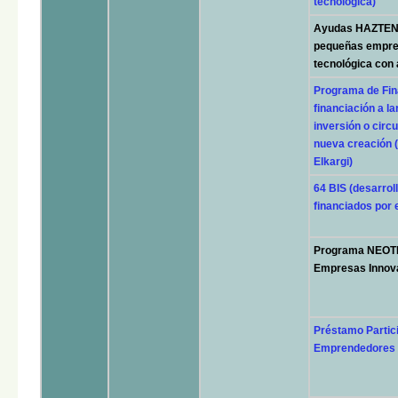
tecnológica)
Ayudas HAZTEN+ 
pequeñas empre
tecnológica con 
Programa de Fin
financiación a l
inversión o cir
nueva creación (
Elkargi)
64 BIS (desarrol
financiados por
Programa NEOTE
Empresas Innov
Préstamo Partic
Emprendedores