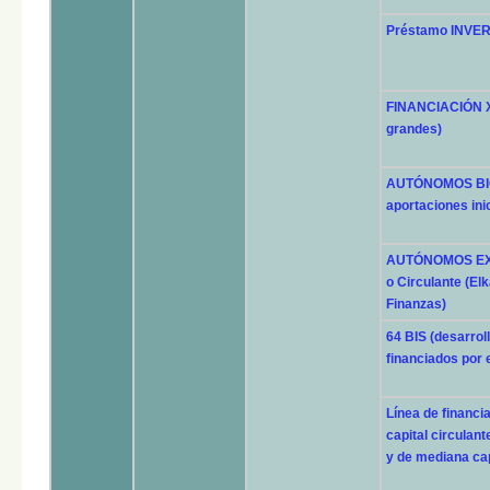
Préstamo INVE
FINANCIACIÓN XL
grandes)
AUTÓNOMOS BIG 
aportaciones inic
AUTÓNOMOS EXPR
o Circulante (Elk
Finanzas)
64 BIS (desarrol
financiados por
Línea de financ
capital circula
y de mediana cap