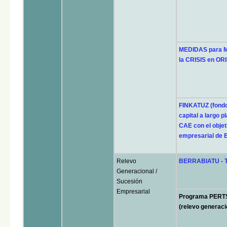
MEDIDAS para 
la CRISIS en O
FINKATUZ (fondo
capital a largo 
CAE con el objeti
empresarial de 
Relevo
BERRABIATU - T
Generacional /
Sucesión
Empresarial
Programa PERT
(relevo generaci