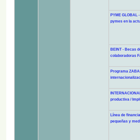
PYME GLOBAL - P
pymes en la act
BEINT - Becas de
colaboradoras F
Programa ZABAL
internacionaliza
INTERNACIONALI
productiva / Imp
Línea de financ
pequeñas y med