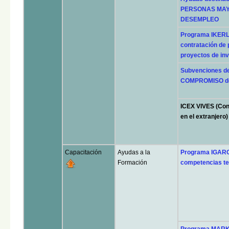
PERSONAS MAYO
DESEMPLEO
Programa IKERLA
contratación de 
proyectos de inv
Subvenciones d
COMPROMISO d
ICEX VIVES (Con
en el extranjero
Capacitación
Ayudas a la
Programa IGARO
Formación
competencias tec
Programa MARK