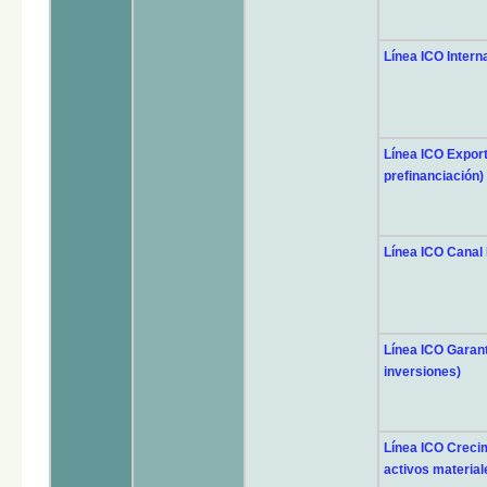
Línea ICO Interna
Línea ICO Export
prefinanciación)
Línea ICO Canal I
Línea ICO Garan
inversiones)
Línea ICO Crecim
activos materiale