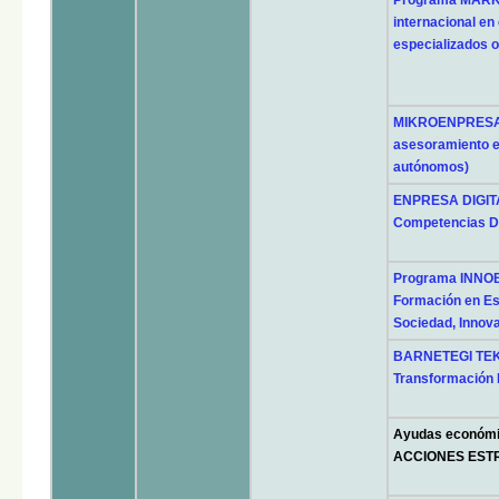
internacional en
especializados o
MIKROENPRESA 
asesoramiento e
autónomos)
ENPRESA DIGITAL
Competencias Di
Programa INNO
Formación en Est
Sociedad, Innov
BARNETEGI TEKN
Transformación D
Ayudas económic
ACCIONES ESTR