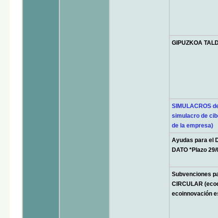
GIPUZKOA TALDE
SIMULACROS de
simulacro de ci
de la empresa)
Ayudas para el
DATO *Plazo 29/
Subvenciones 
CIRCULAR (ecod
ecoinnovación es