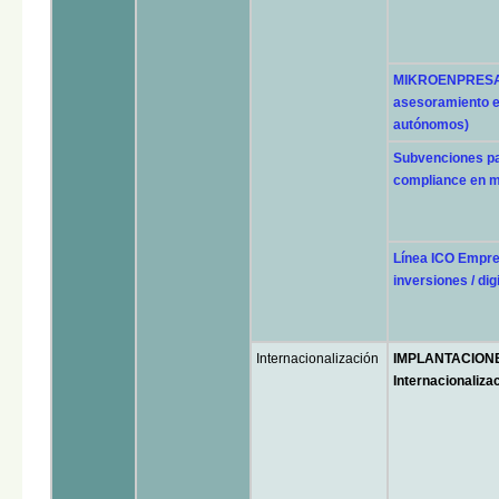
MIKROENPRESA 
asesoramiento e
autónomos)
Subvenciones pa
compliance en m
Línea ICO Empre
inversiones / dig
Internacionalización
IMPLANTACIONE
Internacionaliza