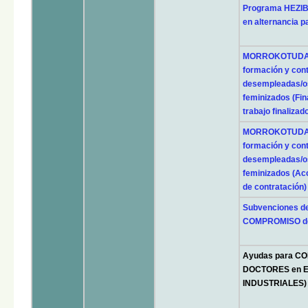
Programa HEZIB
en alternancia p
MORROKOTUDAK: 
formación y con
desempleadas/os
feminizados (Fin
trabajo finalizad
MORROKOTUDAK: 
formación y con
desempleadas/os
feminizados (Ac
de contratación)
Subvenciones d
COMPROMISO d
Ayudas para C
DOCTORES en 
INDUSTRIALES)