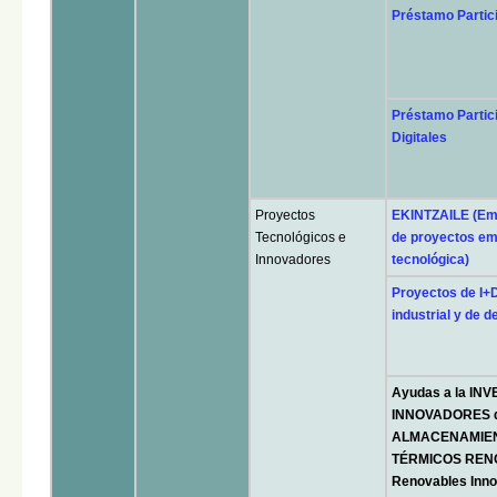
Préstamo Partic
Préstamo Partic
Digitales
Proyectos
EKINTZAILE (Em
Tecnológicos e
de proyectos em
Innovadores
tecnológica)
Proyectos de I+D
industrial y de d
Ayudas a la I
INNOVADORES 
ALMACENAMIEN
TÉRMICOS RENO
Renovables Inn