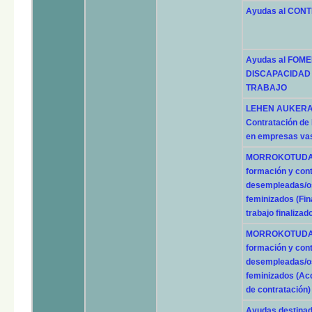
Ayudas al CON
Ayudas al FOM
DISCAPACIDAD 
TRABAJO
LEHEN AUKERA -
Contratación d
en empresas vas
MORROKOTUDAK: 
formación y con
desempleadas/os
feminizados (Fin
trabajo finalizad
MORROKOTUDAK: 
formación y con
desempleadas/os
feminizados (Ac
de contratación)
Ayudas destina