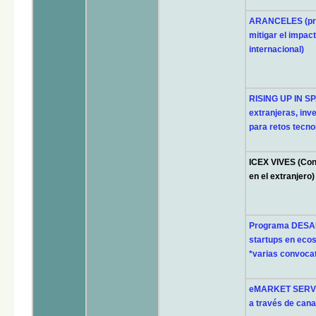
ARANCELES (pro
mitigar el impact
internacional)
RISING UP IN SP
extranjeras, inv
para retos tecno
ICEX VIVES (Con
en el extranjero
Programa DESAFÍ
startups en eco
*varias convoca
eMARKET SERVICE
a través de cana