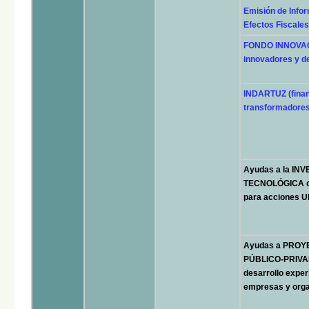
Emisión de Infor
Efectos Fiscales
FONDO INNOVACI
innovadores y d
INDARTUZ (finan
transformadores
Ayudas a la IN
TECNOLÓGICA con
para acciones
Ayudas a PRO
PÚBLICO-PRIVADA
desarrollo exper
empresas y orga