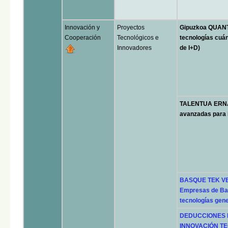
Innovación y
Proyectos
Gipuzkoa QUANTU
Cooperación
Tecnológicos e
tecnologías cuán
Innovadores
de I+D)
TALENTUA ERNAT
avanzadas para l
BASQUE TEK VE
Empresas de Bas
tecnologías gene
DEDUCCIONES F
INNOVACIÓN TEC