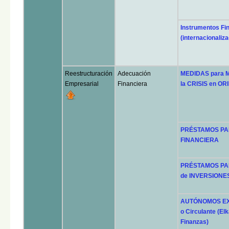
Instrumentos Fi
(internacionaliza
Reestructuración
Adecuación
MEDIDAS para 
Empresarial
Financiera
la CRISIS en O
PRÉSTAMOS PAR
FINANCIERA
PRÉSTAMOS PAR
de INVERSIONE
AUTÓNOMOS EXPR
o Circulante (Elk
Finanzas)