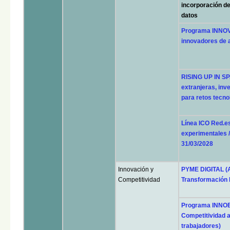
incorporación de
datos
Programa INNOV
innovadores de a
RISING UP IN SP
extranjeras, inv
para retos tecno
Línea ICO Red.es
experimentales /
31/03/2028
Innovación y
PYME DIGITAL (A
Competitividad
Transformación D
Programa INNOB
Competitividad a
trabajadores)