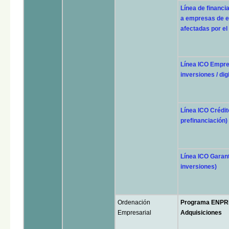
Línea de financi
a empresas de e
afectadas por el
Línea ICO Empre
inversiones / dig
Línea ICO Crédit
prefinanciación)
Línea ICO Garan
inversiones)
Ordenación
Programa ENPR
Empresarial
Adquisiciones