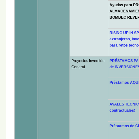
Ayudas para P
ALMACENAMIEN
BOMBEO REVER
RISING UP IN SP
extranjeras, inv
para retos tecno
Proyectos Inversión
PRÉSTAMOS PAR
General
de INVERSIONE
Préstamos AQUIS
AVALES TÉCNICOS
contractuales)
Préstamos de 