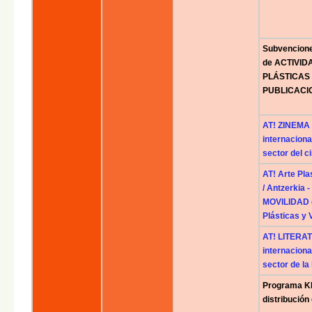
Subvencion
de ACTIVIDA
PLÁSTICAS 
PUBLICACI
AT! ZINEMA (
internaciona
sector del c
AT! Arte Pla
/ Antzerkia
MOVILIDAD 
Plásticas y 
AT! LITERAT
internaciona
sector de la 
Programa KI
distribución