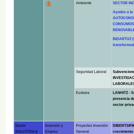
Ambiente
SECTOR IND
Ayudas a l
AUTOCONSUM
CONSUMOS 
RENOVABLES 
INDARTUZ (f
transformad
Seguridad Laboral
Subvencion
INVESTIGAC
LABORALE
Euskara
LANHITZ - S
presencia de
sector priv
Sector
Inversión y
Proyectos Inversión
DIBERTSIFIKA
INDUSTRIA &
Empleo
General
crecimiento 