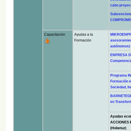
cabo proyec
Subvencione
COMPROMIS
Capacitación
Ayudas a la
MIKROENPRE
Formación
asesoramien
autónomos)
ENPRESA DIG
Competencia
Programa 
Formación en
Sociedad, I
BARNETEGI 
en Transform
Ayudas econ
ACCIONES 
(Hobetuz)