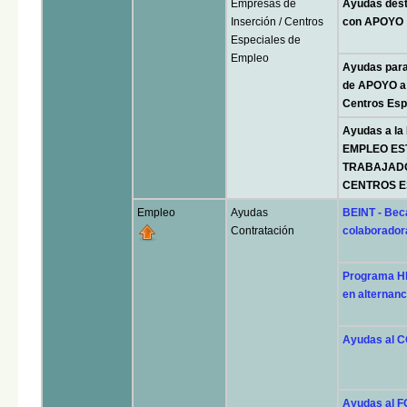
Empresas de
Ayudas des
Inserción / Centros
con APOYO
Especiales de
Empleo
Ayudas par
de APOYO a
Centros Esp
Ayudas a l
EMPLEO ES
TRABAJADO
CENTROS E
Empleo
Ayudas
BEINT - Beca
Contratación
colaborador
Programa H
en alternanc
Ayudas al 
Ayudas al 