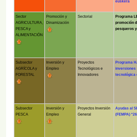
euskera
Sector
Promoción y
Sectorial
Programa L
AGRICULTURA,
Dinamización
promoción de
PESCA y
pesqueros y
ALIMENTACIÓN
Subsector
Inversión y
Proyectos
Programa H
AGRÍCOLA y
Empleo
Tecnológicos e
inversiones 
FORESTAL
Innovadores
tecnológica 
Subsector
Inversión y
Proyectos Inversión
Ayudas al
PESCA
Empleo
General
(FEMPA) *26