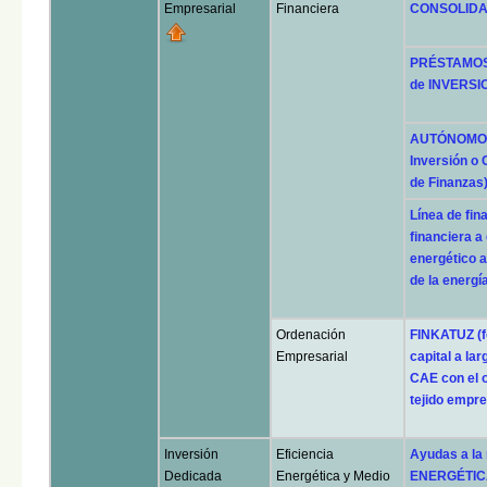
Empresarial
Financiera
CONSOLIDA
PRÉSTAMOS 
de INVERSI
AUTÓNOMOS 
Inversión o C
de Finanzas
Línea de fi
financiera 
energético a
de la energí
Ordenación
FINKATUZ (f
Empresarial
capital a la
CAE con el o
tejido empre
Inversión
Eficiencia
Ayudas a la
Dedicada
Energética y Medio
ENERGÉTICA