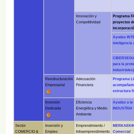
Innovación y
Programa F
Competitividad
proyectos de
incorporació
Ayudas INTE
inteligencia 
CIBERSEGUR
para la prot
industriales)
Reestructuración
Adecuación
Programa L
Empresarial
Financiera
acompañamie
estructura f
Inversión
Eficiencia
Ayudas a la
Dedicada
Energética y Medio
INDUSTRIA *
Ambiente
Sector
Inversión y
Emprendimiento /
MERKAEKIN 
COMERCIO &
Empleo
Intraemprendimiento
Comercial