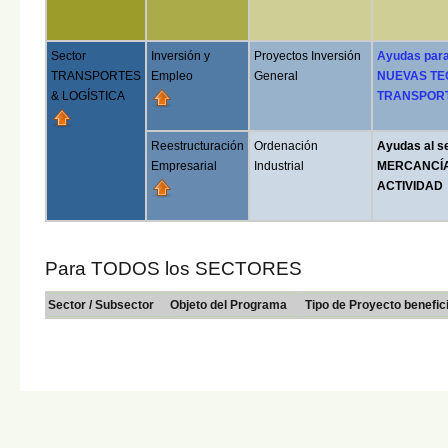
Sector
Inversión y
Proyectos Inversión
Ayudas para
TRANSPORTES
Empleo
General
NUEVAS TEC
& LOGÍSTICA
TRANSPORT
Reestructuración
Ordenación
Ayudas al 
Empresarial
Industrial
MERCANCÍAS
ACTIVIDAD
Para TODOS los SECTORES
Sector / Subsector
Objeto del Programa
Tipo de Proyecto benefic