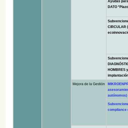
Ayudas par
DATO *Plazo
Subvencion
CIRCULAR (e
ecoinnovació
Subvenciones
DIAGNÓSTIC
HOMBRES y 
implantaci
Mejora de la Gestión
MIKROENPRE
asesoramien
autónomos)
Subvencione
compliance 