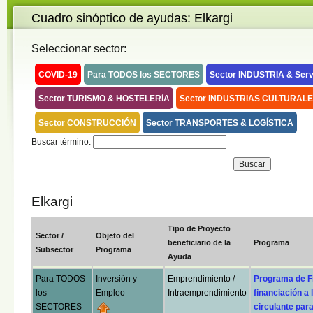
Cuadro sinóptico de ayudas: Elkargi
Seleccionar sector:
COVID-19
Para TODOS los SECTORES
Sector INDUSTRIA & Serv
Sector TURISMO & HOSTELERíA
Sector INDUSTRIAS CULTURALE
Sector CONSTRUCCIÓN
Sector TRANSPORTES & LOGÍSTICA
Buscar término:
Elkargi
Tipo de Proyecto
Sector /
Objeto del
beneficiario de la
Programa
Subsector
Programa
Ayuda
Para TODOS
Inversión y
Emprendimiento /
Programa de F
los
Empleo
Intraemprendimiento
financiación a
SECTORES
circulante pa