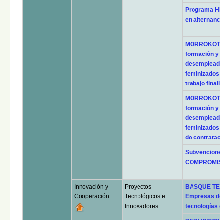
Programa H
en alternanc
MORROKOTUD
formación y
desempleada
feminizados 
trabajo final
MORROKOTUD
formación y
desempleada
feminizados
de contratac
Subvencione
COMPROMIS
Innovación y
Proyectos
BASQUE TEK
Cooperación
Tecnológicos e
Empresas de
Innovadores
tecnologías