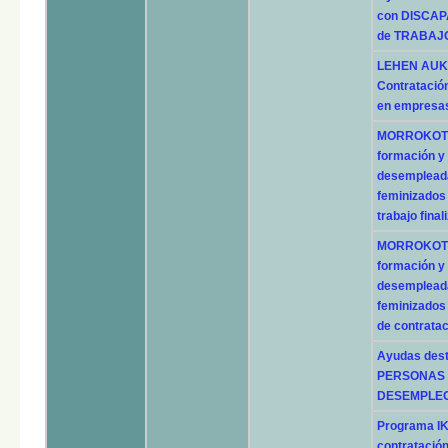
con DISCA
de TRABAJ
LEHEN AUKE
Contratació
en empresas
MORROKOTUD
formación y
desempleada
feminizados 
trabajo final
MORROKOTUD
formación y
desempleada
feminizados
de contratac
Ayudas des
PERSONAS M
DESEMPLE
Programa IK
contratación