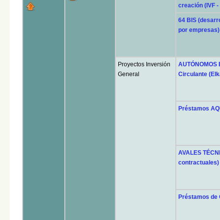
creación (IVF -
64 BIS (desarr
por empresas)
Proyectos Inversión
AUTÓNOMOS EXP
General
Circulante (Elk
Préstamos AQU
AVALES TÉCNIC
contractuales)
Préstamos de