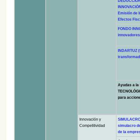
DEDUCCION
INNOVACIÓN
Emisión de I
Efectos Fisc
FONDO INNOV
innovadores
INDARTUZ (f
transformad
Ayudas a l
TECNOLÓGICA
para acci
Innovación y
SIMULACROS
Competitividad
simulacro d
de la empre