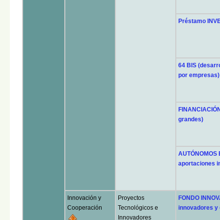
Préstamo INV
64 BIS (desarr
por empresas)
FINANCIACIÓN 
grandes)
AUTÓNOMOS BIG
aportaciones in
Innovación y
Proyectos
FONDO INNOVAC
Cooperación
Tecnológicos e
innovadores y 
Innovadores