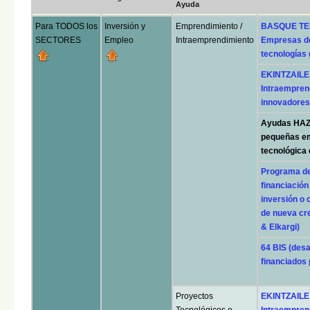
Ayuda
Para TODOS los
Inversión y
Emprendimiento /
BASQUE TEK
SECTORES
Empleo
Intraemprendimiento
Empresas de
tecnologías
EKINTZAILE
Intraempren
innovadores 
Ayudas HAZT
pequeñas em
tecnológica 
Programa de
financiación
inversión o
de nueva cre
& Elkargi)
64 BIS (desa
financiados
Proyectos
EKINTZAILE
Tecnológicos e
Intraempren