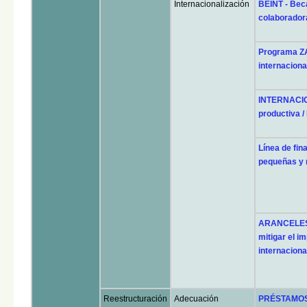
Internacionalización
BEINT - Beca
colaborador
Programa Z
internaciona
INTERNACIO
productiva 
Línea de fi
pequeñas y
ARANCELES (
mitigar el i
internaciona
Reestructuración
Adecuación
PRÉSTAMOS