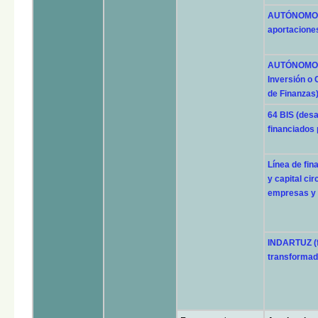
AUTÓNOMOS B
aportaciones
AUTÓNOMOS 
Inversión o C
de Finanzas
64 BIS (desa
financiados
Línea de fi
y capital ci
empresas y 
INDARTUZ (f
transformad