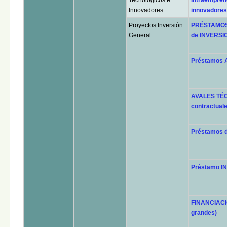
Innovadores
innovadores 
Proyectos Inversión
PRÉSTAMOS 
General
de INVERSI
Préstamos A
AVALES TÉCN
contractual
Préstamos 
Préstamo I
FINANCIACIÓ
grandes)