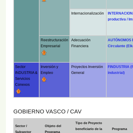
Internacionalización
INTERNACIONA
productiva / I
Reestructuración
Adecuación
AUTÓNOMOS EXP
Empresarial
Financiera
Circulante (Elk
Sector
Inversión y
Proyectos Inversión
FINDUSTRIA (fi
INDUSTRIA &
Empleo
General
industrial)
Servicios
Conexos
GOBIERNO VASCO / CAV
Tipo de Proyecto
Sector /
Objeto del
beneficiario de la
Programa
Subsector
Programa